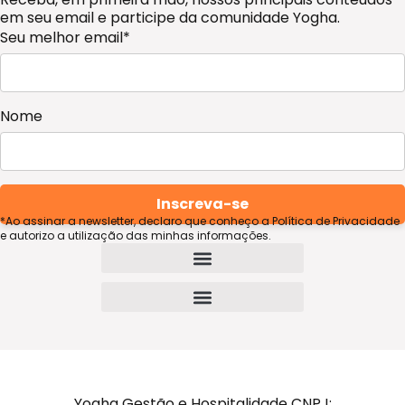
em seu email e participe da comunidade Yogha.
Seu melhor email*
Nome
*Ao assinar a newsletter, declaro que conheço a Política de Privacidade
e autorizo a utilização das minhas informações.
Termos de uso e condições de cancelamento
Yogha Gestão e Hospitalidade CNPJ: